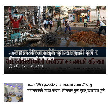
सडक विस्तारसँगै खाल्डाखुल्डी पुर्ने र तार व्यवस्थापनमा
वीरगञ्ज महानगरको सक्रियता
शनिबार, साउन २३, २०८३
अव्यवस्थित इन्टरनेट तार व्यवस्थापनमा वीरगञ्ज
महानगरको कडा कदम: सोमबार पुनः बृहत् छलफल हुने