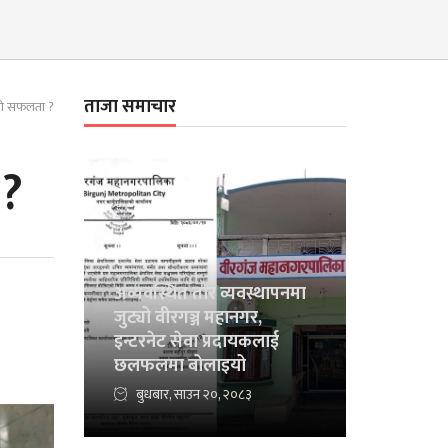
ताजा समाचार
ायो सफलता ?
 ?
अव्यवस्थित तार व्यवस्थापनमा
जुट्यो वीरगञ्ज महानगर,
इन्टरनेट सेवा प्रदायकलाई
छलफलमा बोलाइयो
बुधबार, साउन २०, २०८३