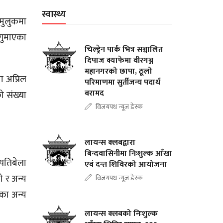
स्वास्थ्य
मुलुकमा
 गुमाएका
चिल्ड्रेन पार्क भित्र सञ्चालित
दिपाज क्याफेमा वीरगञ्ज
महानगरको छापा, ठूलो
ा अप्रिल
परिमाणमा सुर्तीजन्य पदार्थ
बरामद
ो संख्या
विजयपथ न्यूज डेस्क
लायन्स क्लबद्वारा
बिन्दवासिनीमा निःशुल्क आँखा
्यतिबेला
एवं दन्त शिविरको आयोजना
ो र अन्य
विजयपथ न्यूज डेस्क
वका अन्य
लायन्स क्लबको निःशुल्क