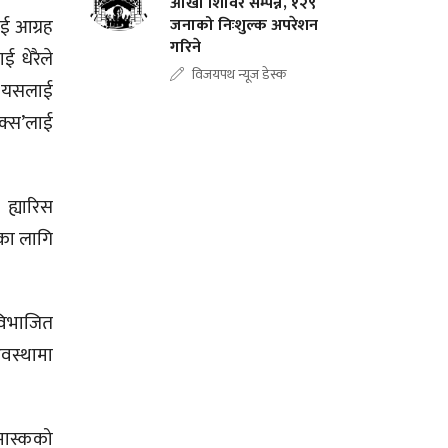
आँखा शिविर सम्पन्न, १२९
ई आग्रह
जनाको निःशुल्क अपरेशन
गरिने
ई धेरैले
विजयपथ न्यूज डेस्क
ै यसलाई
िक्स’लाई
 ह्यारिस
नका लागि
विभाजित
वस्थामा
 मास्कको