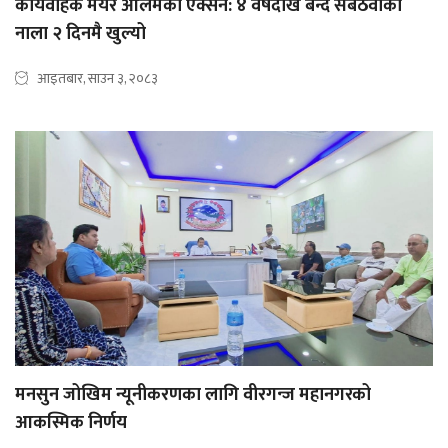
कार्यवाहक मेयर आलमको एक्सन: ४ वर्षदेखि बन्द सबैठवाको
नाला २ दिनमै खुल्यो
आइतबार, साउन ३, २०८३
मनसुन जोखिम न्यूनीकरणका लागि वीरगन्ज महानगरको
आकस्मिक निर्णय