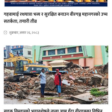
गहवामाई रथयात्रा भव्य र सुरक्षित बनाउन वीरगञ्ज महानगरको उच्च
सतर्कता, तयारी तीव्र
शुक्रबार, असार २६, २०८३
सडक विस्तारको भग्नावशेषले नाला जाम हुँदा वीरगञ्जका विभिन्न