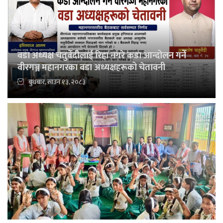
वडा अध्यक्ष चतुर्वेदीलाई रिहा नगरे कडा आन्दोलन गर्ने
वीरगञ्ज महानगरका वडा अध्यक्षहरूको चेतावनी
बुधबार, साउन १३, २०८३