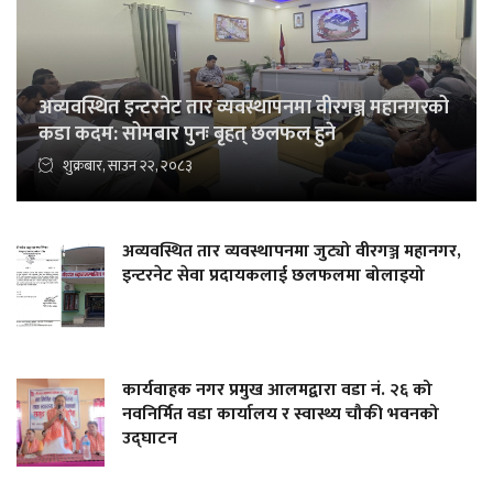
अव्यवस्थित इन्टरनेट तार व्यवस्थापनमा वीरगञ्ज महानगरको
कडा कदम: सोमबार पुनः बृहत् छलफल हुने
शुक्रबार, साउन २२, २०८३
अव्यवस्थित तार व्यवस्थापनमा जुट्यो वीरगञ्ज महानगर,
इन्टरनेट सेवा प्रदायकलाई छलफलमा बोलाइयो
कार्यवाहक नगर प्रमुख आलमद्वारा वडा नं. २६ को
नवनिर्मित वडा कार्यालय र स्वास्थ्य चौकी भवनको
उद्घाटन