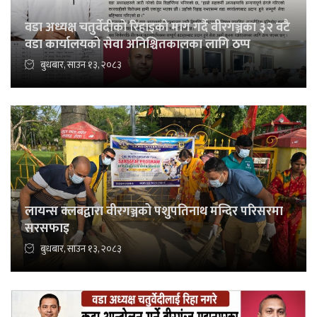
वडा अध्यक्ष चतुर्वेदीको रिहाइको माग गर्दै वीरगञ्जका ३२ वटै
वडा कार्यालयको सेवा अनिश्चितकालका लागि ठप्प
बुधबार, साउन १३, २०८३
लायन्स क्लबद्वारा वीरगञ्जको पशुपतिनाथ मन्दिर परिसरमा
सरसफाइ
बुधबार, साउन १३, २०८३