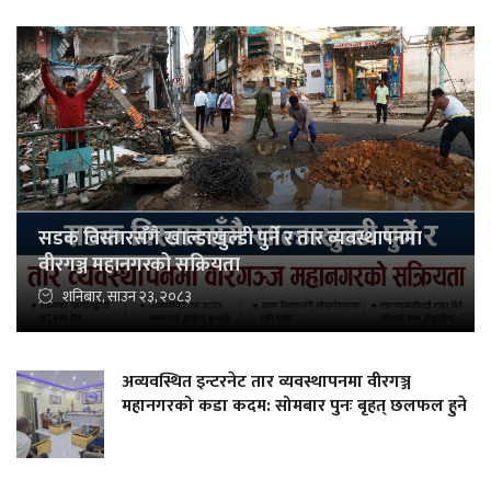
सडक विस्तारसँगै खाल्डाखुल्डी पुर्ने र तार व्यवस्थापनमा
वीरगञ्ज महानगरको सक्रियता
शनिबार, साउन २३, २०८३
अव्यवस्थित इन्टरनेट तार व्यवस्थापनमा वीरगञ्ज
महानगरको कडा कदम: सोमबार पुनः बृहत् छलफल हुने